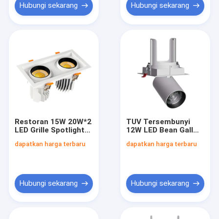
Hubungi sekarang
Hubungi sekarang
Restoran 15W 20W*2
TUV Tersembunyi
LED Grille Spotlight
12W LED Bean Gall
Dimmable 3000K Dual
Light Untuk Hotel
dapatkan harga terbaru
dapatkan harga terbaru
Head
Dan Toko
Hubungi sekarang
Hubungi sekarang