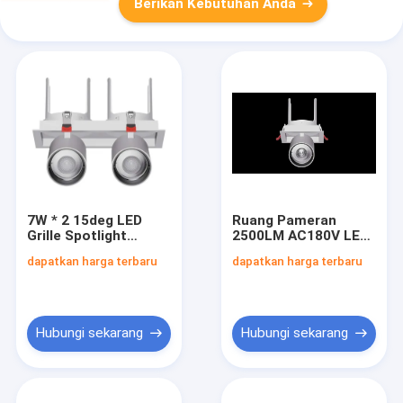
Berikan Kebutuhan Anda
7W * 2 15deg LED
Ruang Pameran
Grille Spotlight
2500LM AC180V LED
4000K Vertikal 90deg
Bean Gall Light 90deg
dapatkan harga terbaru
dapatkan harga terbaru
Penyesuaian
Rotating Ceiling
Light
Hubungi sekarang
Hubungi sekarang