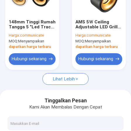
Hubungi kami
148mm Tinggi Rumah
AMS 5Ｗ Ceiling
Tangga 5 "Led Track
Adjustable LED Grille
Lampu Sorot LED Dalam Ruangan
Lighting Heads No
Spotlight 148mm
Harga:
communicate
Harga:
communicate
Mercury"
Tinggi Tanpa Merkuri
MOQ:
Menyampaikan
MOQ:
Menyampaikan
Downlight Plafon LED
dapatkan harga terbaru
dapatkan harga terbaru
Sorotan Trek LED
Hubungi sekarang
Hubungi sekarang
Memutar Lampu Langit-langit
Lihat Lebih
Lampu Sorot Anti Silau
Lampu Track Magnetik
Tinggalkan Pesan
Kami Akan Membalas Dengan Cepat
Sorotan kisi-kisi LED
Pencahayaan Spot Interior