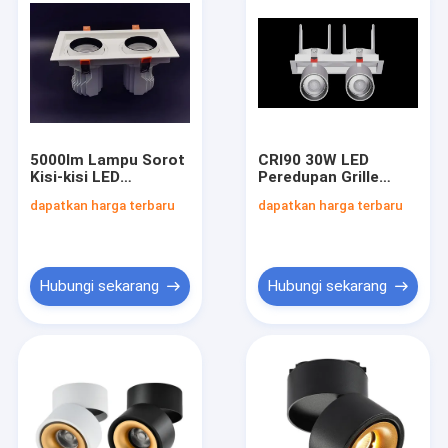
5000lm Lampu Sorot
CRI90 30W LED
Kisi-kisi LED
Peredupan Grille
Tersembunyi 25W * 2
Spotlight Resistensi
dapatkan harga terbaru
dapatkan harga terbaru
35W * 2 35W * 2
Dampak 5000LM
5000K 6000K
Hubungi sekarang
Hubungi sekarang
Rumah
Produk
Tentang kita