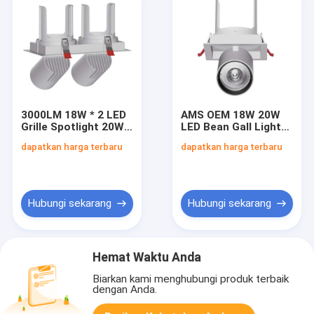
3000LM 18W * 2 LED
AMS OEM 18W 20W
Grille Spotlight 20W
LED Bean Gall Light
Lampu Langit-langit
Peredupan Tidak
dapatkan harga terbaru
dapatkan harga terbaru
yang Dapat
Menyilaukan
Disesuaikan
Hubungi sekarang
Hubungi sekarang
Hemat Waktu Anda
Biarkan kami menghubungi produk terbaik
dengan Anda.