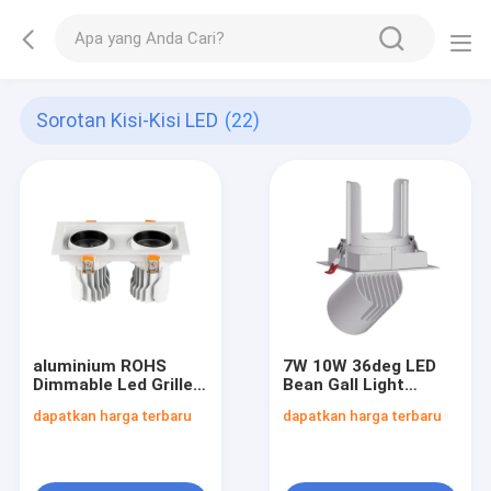
Sorotan Kisi-Kisi LED
(22)
aluminium ROHS
7W 10W 36deg LED
Dimmable Led Grille
Bean Gall Light
Spotlight Kepala
BRIDGELUX Tanpa
dapatkan harga terbaru
dapatkan harga terbaru
Ganda 3W 5W
Ultraviolet